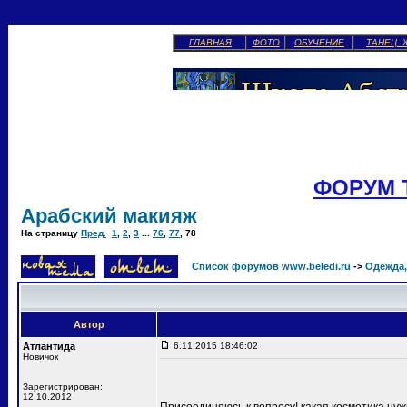
ГЛАВНАЯ
ФОТО
ОБУЧЕНИЕ
ТАНЕЦ 
ФОРУМ 
Арабский макияж
На страницу
Пред.
1
,
2
,
3
...
76
,
77
,
78
Список форумов www.beledi.ru
->
Одежда,
Автор
Атлантида
6.11.2015 18:46:02
Новичок
Зарегистрирован:
12.10.2012