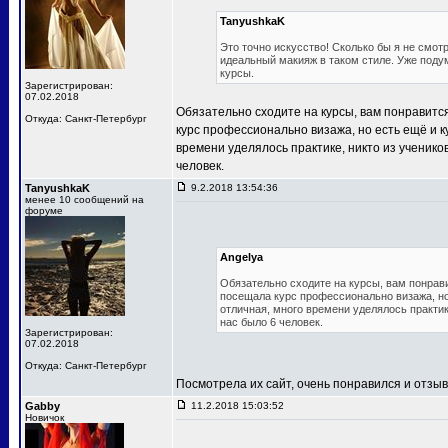
TanyushkaK
Это точно искусство! Сколько бы я не смотр
идеальный макияж в таком стиле. Уже подум
курсы.
Зарегистрирован:
07.02.2018
Обязательно сходите на курсы, вам понравится
Откуда: Санкт-Петербург
курс профессионально визажа, но есть ещё и к
времени уделялось практике, никто из ученико
человек.
TanyushkaK
9.2.2018 13:54:36
менее 10 сообщений на
форуме
Angelya
Обязательно сходите на курсы, вам понрави
посещала курс профессионально визажа, но 
отличная, много времени уделялось практик
нас было 6 человек.
Зарегистрирован:
07.02.2018
Откуда: Санкт-Петербург
Посмотрела их сайт, очень понравился и отзы
Gabby
11.2.2018 15:03:52
Новичок