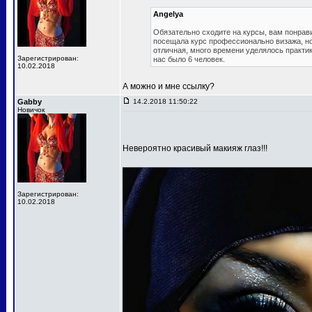
Angelya
Обязательно сходите на курсы, вам понрави
посещала курс профессионально визажа, но 
отличная, много времени уделялось практик
Зарегистрирован:
нас было 6 человек.
10.02.2018
А можно и мне ссылку?
Gabby
14.2.2018 11:50:22
Новичок
Невероятно красивый макияж глаз!!!
Зарегистрирован:
10.02.2018