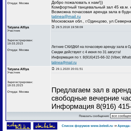
Добро пожаловать к нам!))
Откуда: Москва
Комфортный танцевальный зал 45 кв.м. 
Возможна почасовая аренда зала в будн
tatinea@mail.ru
Московская обл., г.Одинцово, ул.Северна
Tatyana Alfiya
29.5.2018 19:58:09
Участник
Зарегистрирован:
19.03.2015
Летние СКИДКИ на почасовую аренду зала в Од
Откуда: Москва
Скидки действуют с 4 июня по 31 августа!
Информация по т. 8(916)415-66-32 (Viber, What
tatinea@mail.ru
Tatyana Alfiya
29.1.2020 20:01:51
Участник
Зарегистрирован:
19.03.2015
Предлагаем зал в аренду
Откуда: Москва
свободные вечерние ча
Информация 8(916) 415
Показать сообщения:
Список форумов www.beledi.ru
->
Аренда 