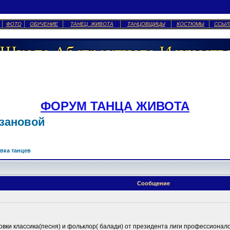
ФОТО
ОБУЧЕНИЕ
ТАНЕЦ ЖИВОТА
ТАНЦОВЩИЦЫ
КОСТЮМЫ
ССЫЛ
ФОРУМ ТАНЦА ЖИВОТА
азановой
вка танцев
Сообщение
ки классика(песня) и фольклор( балади) от президента лиги профессионал