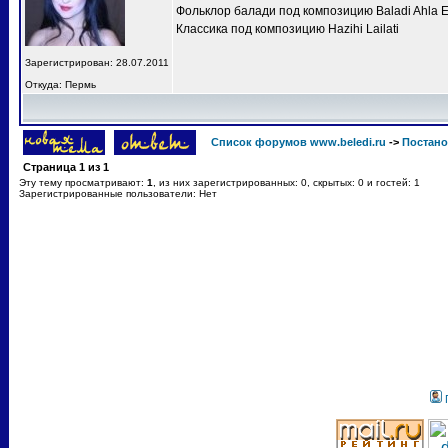
Фольклор балади под композицию Baladi Ahla 
Классика под композицию Hazihi Lailati
Зарегистрирован: 28.07.2011
Откуда: Пермь
Список форумов www.beledi.ru
->
Постано
Страница
1
из
1
Эту тему просматривают:
1
, из них зарегистрированных: 0, скрытых: 0 и гостей: 1
Зарегистрированные пользователи: Нет