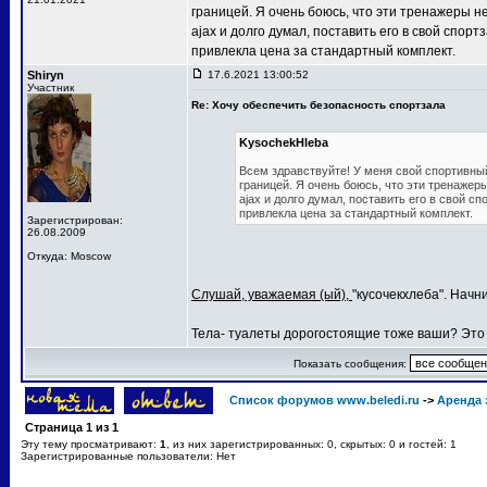
границей. Я очень боюсь, что эти тренажеры 
ajax и долго думал, поставить его в свой спор
привлекла цена за стандартный комплект.
Shiryn
17.6.2021 13:00:52
Участник
Re: Хочу обеспечить безопасность спортзала
KysochekHleba
Всем здравствуйте! У меня свой спортивный
границей. Я очень боюсь, что эти тренажер
ajax и долго думал, поставить его в свой с
привлекла цена за стандартный комплект.
Зарегистрирован:
26.08.2009
Откуда: Moscow
Слушай, уважаемая (ый),
"кусочекхлеба". Начн
Тела- туалеты дорогостоящие тоже ваши? Это 
Показать сообщения:
Список форумов www.beledi.ru
->
Аренда 
Страница
1
из
1
Эту тему просматривают:
1
, из них зарегистрированных: 0, скрытых: 0 и гостей: 1
Зарегистрированные пользователи: Нет