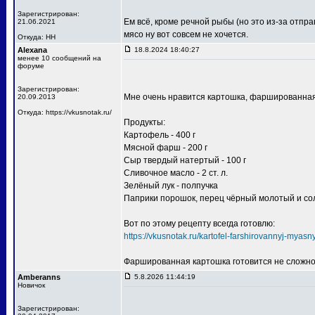
Зарегистрирован:
Ем всё, кроме речной рыбы (но это из-за отпр
21.06.2021
мясо ну вот совсем не хочется.
Откуда: НН
Alexana
18.8.2024 18:40:27
менее 10 сообщений на
форуме
Зарегистрирован:
Мне очень нравится картошка, фаршированна
20.09.2013
Откуда: https://vkusnotak.ru/
Продукты:
Картофель - 400 г
Мясной фарш - 200 г
Сыр твердый натертый - 100 г
Сливочное масло - 2 ст. л.
Зелёный лук - полпучка
Паприки порошок, перец чёрный молотый и соль
Вот по этому рецепту всегда готовлю:
https://vkusnotak.ru/kartofel-farshirovannyj-myas
Фаршированная картошка готовится не сложно, 
Amberanns
5.8.2026 11:44:19
Новичок
Зарегистрирован: