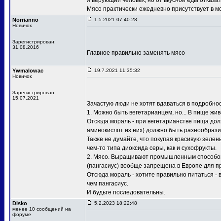
я верующий человек, но от вкусной еды отказа
Мясо практически ежедневно присутствует в 
Norrianno
1.5.2021 07:40:28
Новичок
Зарегистрирован:
31.08.2016
Главное правильно заменять мясо
Ywmalowac
19.7.2021 11:35:32
Новичок
Зарегистрирован:
15.07.2021
Зачастую люди не хотят вдаваться в подробно
1. Можно быть вегетарианцем, но... В пище жив
Отсюда мораль - при вегетарианстве пища дол
аминокислот из них) должно быть разнообрази
Также не думайте, что покупая красивую зелен
чем-то типа диоксида серы, как и сухофрукты.
2. Мясо. Выращивают промышленным способом ку
(пангасиус) вообще запрещена в Европе для пр
Отсюда мораль - хотите правильно питаться -
чем пангасиус.
И будьте последовательны.
Disko
5.2.2023 18:22:48
менее 10 сообщений на
форуме