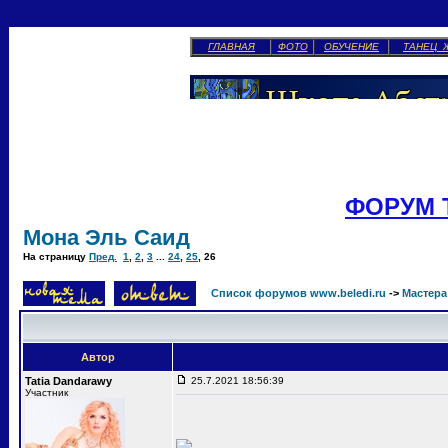
ГЛАВНАЯ
ФОТО
ОБУЧЕНИЕ
ТАНЕЦ 
ФОРУМ 
Мона Эль Саид
На страницу
Пред.
1
,
2
,
3
...
24
,
25
,
26
Список форумов www.beledi.ru
->
Мастера
Автор
Tatia Dandarawy
25.7.2021 18:56:39
Участник