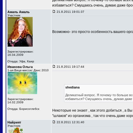
Деликатный вопрос. Я почему-то больше всех в 
избавиться? Смущаюсь очень, думаю даже бро
Амаль Амаль
21.8.2011 19:01:37
Участник
Возможно- это просто особенность вашего орга
Зарегистрирован:
16.04.2009
Откуда: Уфа, Каир
Иванова Ольга
21.8.2011 19:17:44
1-ая Вице-миссис Данс 2010
shediana
Деликатный вопрос. Я почему-то больше всех
избавиться? Смущаюсь очень, думаю даже 
Зарегистрирован:
14.02.2009
Откуда: Борисоглебск
Некоторые не знают , как этого добиться , а 
"шлаков" из организма , так что очень даже хор
Найрият
22.8.2011 12:31:40
Участник