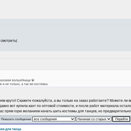
 смотреть(
разовая волшебница 💎
 и не только, а так же костюмы
рям круто! Скажите пожалуйста, а вы только на заказ работаете? Можете ли
давно вот купила
кант по оптовой стоимости
, и после работ материала остало
час прям горю желанием начать шить костюмы для танцев, но предварительно
Показать сообщения:
ия для танца