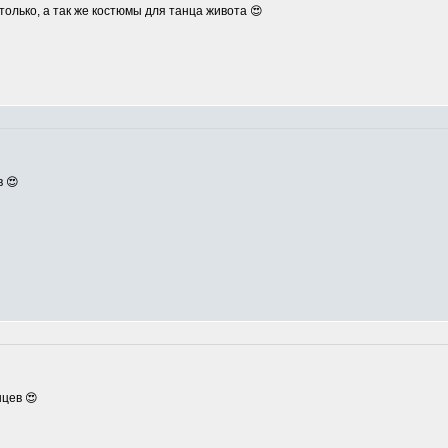
олько, а так же костюмы для танца живота 😍
в 😍
цев 😍