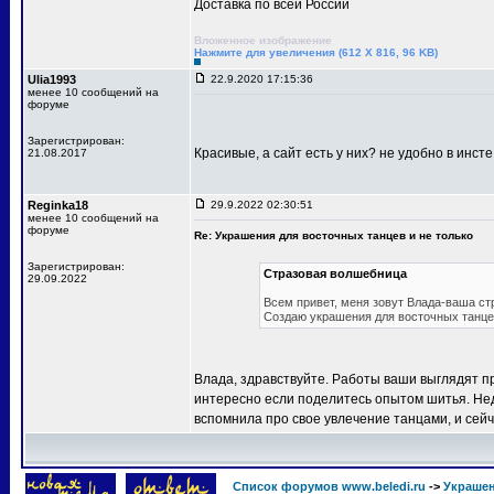
Доставка по всей России
Вложенное изображение
Нажмите для увеличения (612 X 816, 96 KB)
Ulia1993
22.9.2020 17:15:36
менее 10 сообщений на
форуме
Зарегистрирован:
Красивые, а сайт есть у них? не удобно в инсте
21.08.2017
Reginka18
29.9.2022 02:30:51
менее 10 сообщений на
форуме
Re: Украшения для восточных танцев и не только
Зарегистрирован:
Стразовая волшебница
29.09.2022
Всем привет, меня зовут Влада-ваша ст
Создаю украшения для восточных танцев
Влада, здравствуйте. Работы ваши выглядят п
интересно если поделитесь опытом шитья. Не
вспомнила про свое увлечение танцами, и сей
Список форумов www.beledi.ru
->
Украшен