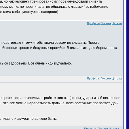
 бы, но как человеку тренированному порекомендовали снизить
льному меню, не нервничала, не общалась с людьми( во избежание
ак сама себя чувствуешь, наверное)
Профиль
Письмо
Цитата
е подстрекаю к тому, чтобы врача совсем не слушать. Просто
ез бешеных трясок и безумных прогибов. В гимнастике для беременных
сь со здоровьем. Все очень индивидуально.
Профиль
Письмо
Цитата
 сроке с ограничениями в работе живота (волны, удары и всё остальное
в - это все можно нарабатывать дальше, пока состояние позволяет. Да и
, плавно и аккуратно должно быть.
Профиль
Письмо
Цитата