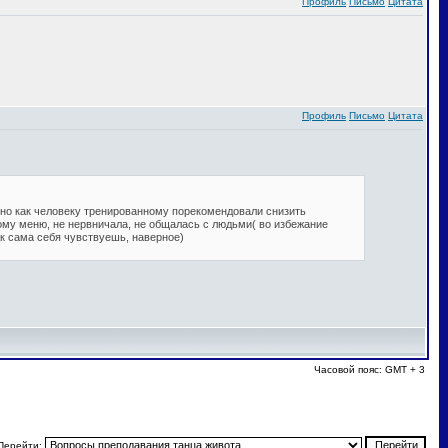
Профиль
Письмо
Цитата
Профиль
Письмо
Цитата
, но как человеку тренированному порекомендовали снизить
ному меню, не нервничала, не общалась с людьми( во избежание
ак сама себя чувствуешь, наверное)
Часовой пояс: GMT + 3
Перейти: