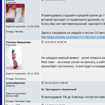
Участник
Я преподавала старшей и средней группе до 7-
который проходит от правильного дыхания, но 
Если у Вас нет противопоказаний, чувствуете В
Зарегистрирован: 11.05.2006
Откуда: Москва
Здесь я танцевала на свадьбе у сестры 3,5 ме
http://www.youtube.com/watch?v=79HOwQ-oS
Татьяна Шершнева
10.9.2014 16:08:18
Участник
Не забудьте важный момент - резко снижать на
Моё совет - ни в коем случае не бросать, а на
произойдёт постепенно, то всё будет в порядке
Зарегистрирован: 30.11.2011
Откуда: Беларусь
somnoilychshe
29.10.2014 17:08:00
Новичок
Re: Преподавать беременной
Зарегистрирован:
09.09.2008
Я преподавала ТЖ до 4 месяца, потом постави
Откуда: Великие Луки