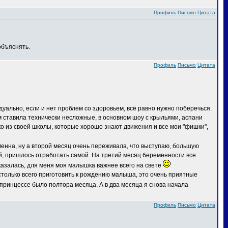
Профиль
Письмо
Цитата
объяснять.
Профиль
Письмо
Цитата
дуально, если и нет проблем со здоровьем, всё равно нужно поберечься.
м ставила технически несложные, в основном шоу с крыльями, аспани
ько из своей школы, которые хорошо знают движения и все мои "фишки",
енна, ну а второй месяц очень переживала, что выступаю, большую
ой, пришлось отработать самой. На третий месяц беременности все
казалась, для меня моя малышка важнее всего на свете
столько всего приготовить к рождению малыша, это очень приятные
принцессе было полтора месяца. А в два месяца я снова начала
Профиль
Письмо
Цитата