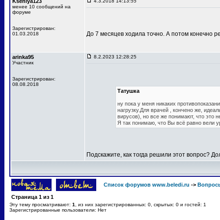
Kseniya123
4.3.2018 14:13:55
менее 10 сообщений на
форуме
Зарегистрирован:
До 7 месяцев ходила точно. А потом конечно р
01.03.2018
arinka95
8.2.2023 12:28:25
Участник
Зарегистрирован:
08.08.2018
Татушка
ну пока у меня никаких противопоказани
нагрузку.Для врачей , кончено же, иде
вирусов), но все же понимают, что это 
Я так понимаю, что Вы всё равно вели 
Подскажите, как тогда решили этот вопрос? Д
Список форумов www.beledi.ru
->
Вопросы
Страница
1
из
1
Эту тему просматривают:
1
, из них зарегистрированных: 0, скрытых: 0 и гостей: 1
Зарегистрированные пользователи: Нет