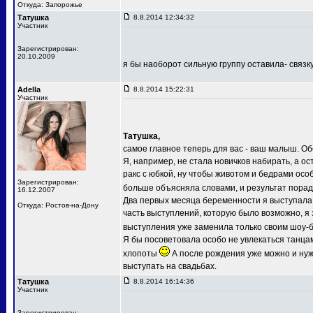
Откуда: Запорожье
Татушка
8.8.2014 12:34:32
Участник
Зарегистрирован:
20.10.2009
я бы наоборот сильную группу оставила- связку
Adella
8.8.2014 15:22:31
Участник
Татушка,
самое главное теперь для вас - ваш малыш. Об
Я, например, не стала новичков набирать, а о
ракс с юбкой, ну чтобы животом и бедрами осо
Зарегистрирован:
больше объясняла словами, и результат пора
16.12.2007
Два первых месяца беременности я выступала 
Откуда: Ростов-на-Дону
часть выступлений, которую было возможно, я
выступления уже заменила только своим шоу-ба
Я бы посоветовала особо не увлекаться танца
хлопоты
А после рождения уже можно и нужн
выступать на свадьбах.
Татушка
8.8.2014 16:14:36
Участник
Зарегистрирован: