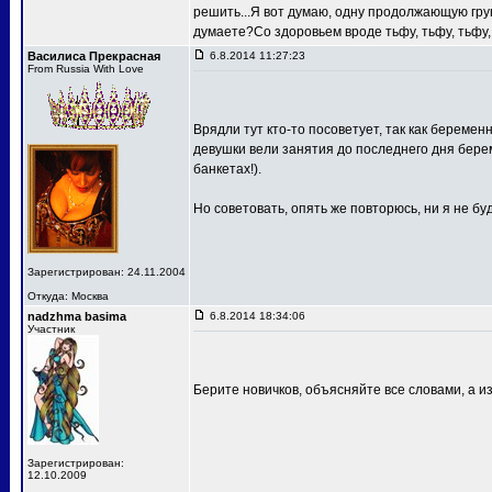
решить...Я вот думаю, одну продолжающую групп
думаете?Со здоровьем вроде тьфу, тьфу, тьфу, 
Василиса Прекрасная
6.8.2014 11:27:23
From Russia With Love
Врядли тут кто-то посоветует, так как беремен
девушки вели занятия до последнего дня берем
банкетах!).
Но советовать, опять же повторюсь, ни я не буд
Зарегистрирован: 24.11.2004
Откуда: Москва
nadzhma basima
6.8.2014 18:34:06
Участник
Берите новичков, объясняйте все словами, а и
Зарегистрирован:
12.10.2009