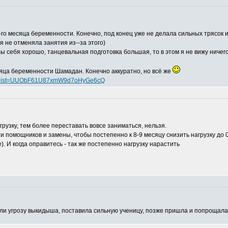
го месяца беременности. Конечно, под конец уже не делала сильных трясок 
я не отменяла занятия из--за этого)
ы себя хорошо, танцевальная подготовка большая, то в этом я не вижу ничего
сяца беременности Шамадан. Конечно аккуратно, но всё же
j0&list=UUObF61U87xmW9d7oHyGe6cQ
грузку, тем более переставать вовсе заниматься, нельзя.
йти помощников и замены, чтобы постепенно к 8-9 месяцу снизить нагрузку до 
). И когда оправитесь - так же постепенно нагрузку нарастить
ли угрозу выкидыша, поставила сильную ученицу, позже пришла и попрощалас