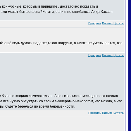
ь конкурсные, которым в принципе , достаточно показать и
драми может быть опасна?Кстати, если я не ошибаюсь, Аида Хассан
Профиль
Письмо
Цитата
))И ещё ведь думаю, надо же,такая нагрузка, а живот не уменьшается, всё
Профиль
Письмо
Цитата
е было, отходила замечательно. А вот с восьмого месяца снова начала
е всё нужно обсуждать со своим акушером-гинекологом, что можно, а что
но вы будете беречься во время беременности.
Профиль
Письмо
Цитата