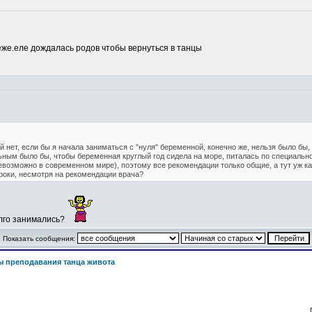
еже.еле дождалась родов чтобы вернуться в танцы
й нет, если бы я начала заниматься с "нуля" беременной, конечно же, нельзя было бы
альным было бы, чтобы беременная круглый год сидела на море, питалась по специаль
невозможно в современном мире), поэтому все рекомендации только общие, а тут уж к
уроки, несмотря на рекомендации врача?
олго занимались?
Показать сообщения:
 преподавания танца живота