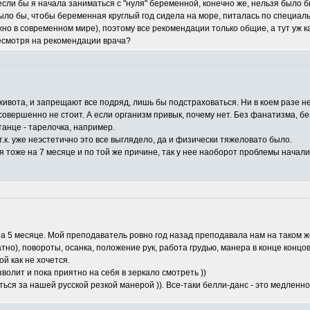
 если бы я начала заниматься с "нуля" беременной, конечно же, нельзя было
было бы, чтобы беременная круглый год сидела на море, питалась по специа
жно в современном мире), поэтому все рекомендации только общие, а тут уж к
несмотря на рекомендации врача?
 живота, и запрещают все подряд, лишь бы подстраховаться. Ни в коем разе н
совершенно не стоит. А если организм привык, почему нет. Без фанатизма, б
танце - тарелочка, например.
.к. уже неэстетично это все выглядело, да и физически тяжеловато было.
я тоже на 7 месяце и по той же причине, так у нее наоборот проблемы начали
а 5 месяце. Мой преподаватель ровно год назад преподавала нам на таком же
атно), повороты, осанка, положение рук, работа грудью, манера в конце концо
 как не хочется.
волит и пока приятно на себя в зеркало смотреть ))
ься за нашей русской резкой манерой )). Все-таки белли-данс - это медленно