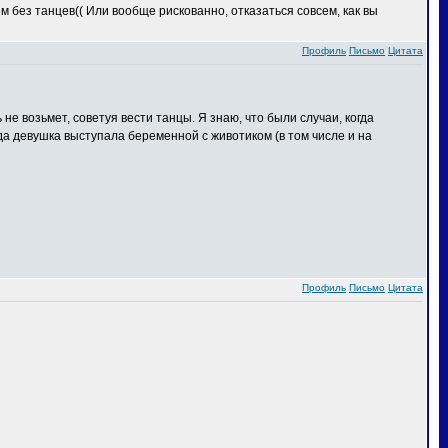
м без танцев(( Или вообще рискованно, отказаться совсем, как вы
Профиль
Письмо
Цитата
не возьмет, советуя вести танцы. Я знаю, что были случаи, когда
да девушка выступала беременной с животиком (в том числе и на
Профиль
Письмо
Цитата