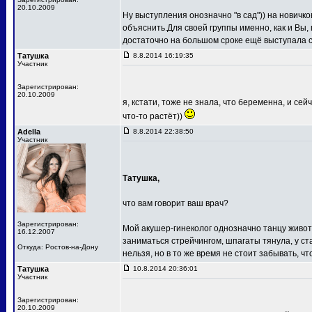
20.10.2009
Ну выступления онозначно "в сад")) на новичк
объяснить.Для своей группы именно, как и Вы,
достаточно на большом сроке ещё выступала 
Татушка
8.8.2014 16:19:35
Участник
Зарегистрирован:
20.10.2009
я, кстати, тоже не знала, что беременна, и се
что-то растёт))
Adella
8.8.2014 22:38:50
Участник
Татушка,
что вам говорит ваш врач?
Зарегистрирован:
Мой акушер-гинеколог однозначно танцу живота
16.12.2007
заниматься стрейчингом, шпагаты тянула, у ст
Откуда: Ростов-на-Дону
нельзя, но в то же время не стоит забывать, ч
Татушка
10.8.2014 20:36:01
Участник
Зарегистрирован:
20.10.2009