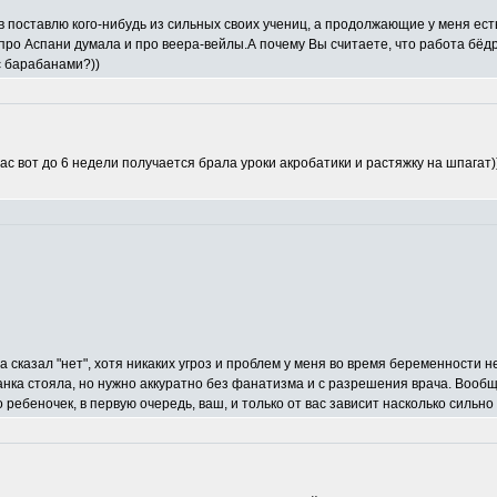
ов поставлю кого-нибудь из сильных своих учениц, а продолжающие у меня ест
 про Аспани думала и про веера-вейлы.А почему Вы считаете, что работа бё
с барабанами?))
йчас вот до 6 недели получается брала уроки акробатики и растяжку на шпагат
 сказал "нет", хотя никаких угроз и проблем у меня во время беременности н
анка стояла, но нужно аккуратно без фанатизма и с разрешения врача. Вообщ
то ребеночек, в первую очередь, ваш, и только от вас зависит насколько силь