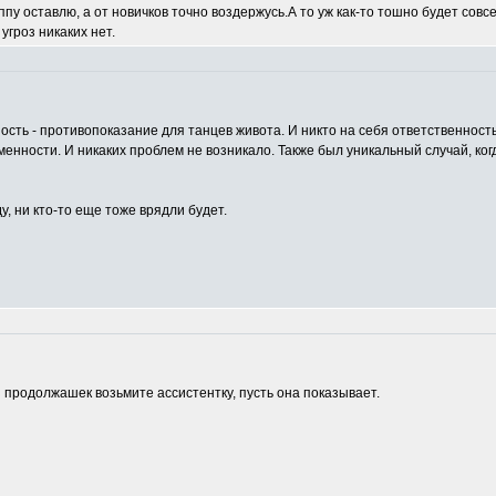
у оставлю, а от новичков точно воздержусь.А то уж как-то тошно будет совсе
угроз никаких нет.
ность - противопоказание для танцев живота. И никто на себя ответственность 
енности. И никаких проблем не возникало. Также был уникальный случай, ког
у, ни кто-то еще тоже врядли будет.
з продолжашек возьмите ассистентку, пусть она показывает.