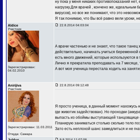
ну пока у меня никаких противопоказаний нет,
нагрузку.Для врачей , кончено же, идеальным 
вирусов), но все же понимают, что это невозмо
Я так понимаю, что Вы всё равно вели уроки, 
Aldice
22.8.2014 04:03:04
Участник
А врачи частенько и не знают, что такое танец
действительно, начинать учиться беременной 
есть много движений, которые используются в 
Лично я прекратила преподавать на 7 месяце, т
Зарегистрирован:
А вот моя ученица перестала ходить на заняти
04.02.2010
Anirijiva
22.8.2014 09:12:48
Участник
Я просто ученица, в данный момент нахожусь н
где животик задействован). Но проходки (аккур
выпасть из обоймы выступающей танцовщице ой
Планирую заниматься столько сколько тело поз
Зарегистрирован: 11.03.2011
Зато есть неплохой шанс замедлиться и не гнат
Откуда: Самара
Juldus
9.9.2014 11:07:06