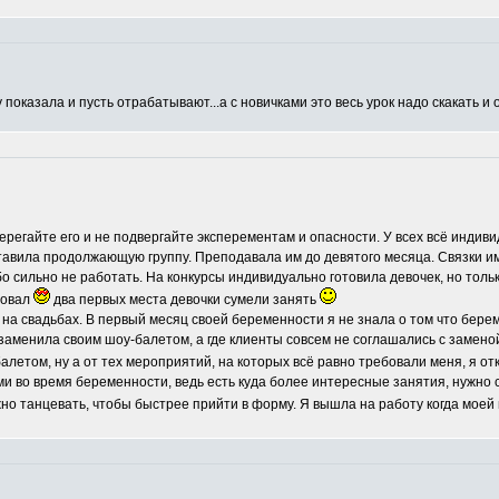
 показала и пусть отрабатывают...а с новичками это весь урок надо скакать и 
ерегайте его и не подвергайте эксперементам и опасности. У всех всё индиви
ставила продолжающую группу. Преподавала им до девятого месяца. Связки и
бо сильно не работать. На конкурсы индивидуально готовила девочек, но тол
довал
два первых места девочки сумели занять
на свадьбах. В первый месяц своей беременности я не знала о том что берем
 заменила своим шоу-балетом, а где клиенты совсем не соглашались с замен
летом, ну а от тех мероприятий, на которых всё равно требовали меня, я от
ми во время беременности, ведь есть куда более интересные занятия, нужно 
о танцевать, чтобы быстрее прийти в форму. Я вышла на работу когда моей 