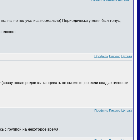
и волны не получались нормально) Периодически у меня был тонус,
 плохого.
Профиль
Письмо
Цитата
0 (сразу после родов вы танцевать не сможете, но если спад активности
Профиль
Письмо
Цитата
ь с группой на некоторое время.