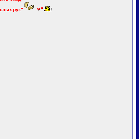
ьных рук"
!