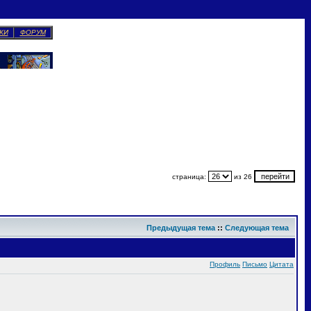
КИ
ФОРУМ
страница:
из 26
Предыдущая тема
::
Следующая тема
Профиль
Письмо
Цитата