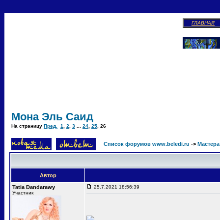
ГЛАВНАЯ
Мона Эль Саид
На страницу
Пред.
1
,
2
,
3
...
24
,
25
,
26
Список форумов www.beledi.ru
->
Мастера
Автор
Tatia Dandarawy
25.7.2021 18:56:39
Участник