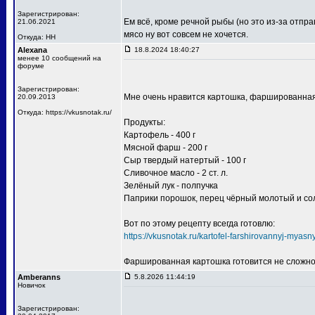
Зарегистрирован:
Ем всё, кроме речной рыбы (но это из-за отпр
21.06.2021
мясо ну вот совсем не хочется.
Откуда: НН
Alexana
18.8.2024 18:40:27
менее 10 сообщений на
форуме
Зарегистрирован:
Мне очень нравится картошка, фаршированна
20.09.2013
Откуда: https://vkusnotak.ru/
Продукты:
Картофель - 400 г
Мясной фарш - 200 г
Сыр твердый натертый - 100 г
Сливочное масло - 2 ст. л.
Зелёный лук - полпучка
Паприки порошок, перец чёрный молотый и соль
Вот по этому рецепту всегда готовлю:
https://vkusnotak.ru/kartofel-farshirovannyj-myas
Фаршированная картошка готовится не сложно, 
Amberanns
5.8.2026 11:44:19
Новичок
Зарегистрирован: