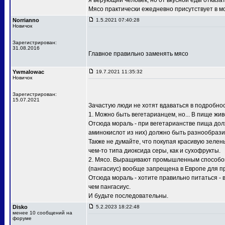
я верующий человек, но от вкусной еды отказа
Мясо практически ежедневно присутствует в 
Norrianno
1.5.2021 07:40:28
Новичок
Зарегистрирован:
31.08.2016
Главное правильно заменять мясо
Ywmalowac
19.7.2021 11:35:32
Новичок
Зарегистрирован:
15.07.2021
Зачастую люди не хотят вдаваться в подробно
1. Можно быть вегетарианцем, но... В пище жив
Отсюда мораль - при вегетарианстве пища дол
аминокислот из них) должно быть разнообрази
Также не думайте, что покупая красивую зелен
чем-то типа диоксида серы, как и сухофрукты.
2. Мясо. Выращивают промышленным способом ку
(пангасиус) вообще запрещена в Европе для пр
Отсюда мораль - хотите правильно питаться -
чем пангасиус.
И будьте последовательны.
Disko
5.2.2023 18:22:48
менее 10 сообщений на
форуме