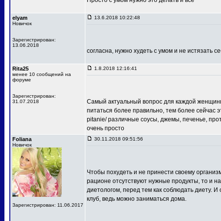
Просто с умом нужно это делать и всё
elyam
13.6.2018 10:22:48
Новичок
Зарегистрирован:
13.06.2018
согласна, нужно худеть с умом и не истязать с
Rita25
1.8.2018 12:16:41
менее 10 сообщений на
форуме
Зарегистрирован:
Самый актуальный вопрос для каждой женщины
31.07.2018
питаться более правильно, тем более сейчас это
pitanie/ различные соусы, джемы, печенье, про
очень просто
Foliana
30.11.2018 09:51:56
Новичок
Чтобы похудеть и не принести своему организму
рационе отсутствуют нужные продукты, то и на
диетологом, перед тем как соблюдать диету. 
клуб, ведь можно заниматься дома.
Зарегистрирован: 11.06.2017