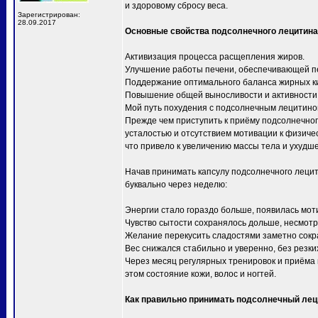
и здоровому сбросу веса.
Зарегистрирован:
28.09.2017
Основные свойства подсолнечного лецитина
Активизация процесса расщепления жиров.
Улучшение работы печени, обеспечивающей пе
Поддержание оптимального баланса жирных ки
Повышение общей выносливости и активности
Мой путь похудения с подсолнечным лецитин
Прежде чем приступить к приёму подсолнечног
усталостью и отсутствием мотивации к физич
что привело к увеличению массы тела и ухудш
Начав принимать капсулу подсолнечного лец
буквально через неделю:
Энергии стало гораздо больше, появилась мо
Чувство сытости сохранялось дольше, несмот
Желание перекусить сладостями заметно сокр
Вес снижался стабильно и уверенно, без резки
Через месяц регулярных тренировок и приёма 
этом состояние кожи, волос и ногтей.
Как правильно принимать подсолнечный лец