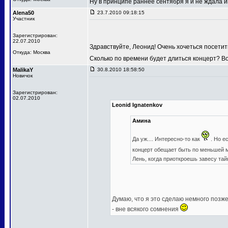
Ну в принципе раннее сентября я и не ждала
Alena50
23.7.2010 09:18:15
Участник
Зарегистрирован:
22.07.2010
Здравствуйте, Леонид! Очень хочеться посетит
Откуда: Москва
Сколько по времени будет длиться концерт? В
MalikaY
30.8.2010 18:58:50
Новичок
Зарегистрирован:
02.07.2010
Leonid Ignatenkov
Амина
Да уж.... Интересно-то как
. Но е
концерт обещает быть по меньшей
Лень, когда приоткроешь завесу та
Думаю, что я это сделаю немного позже,
- вне всякого сомнения