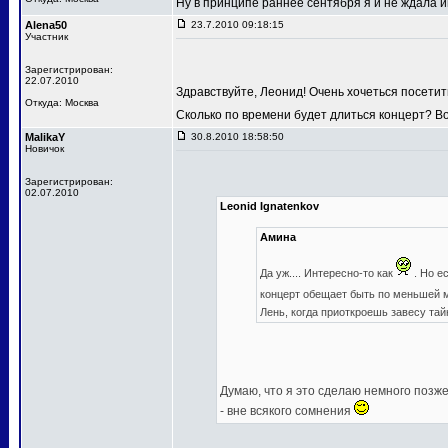
Ну в принципе раннее сентября я и не ждала
Alena50
23.7.2010 09:18:15
Участник
Зарегистрирован:
22.07.2010
Здравствуйте, Леонид! Очень хочеться посетит
Откуда: Москва
Сколько по времени будет длиться концерт? В
MalikaY
30.8.2010 18:58:50
Новичок
Зарегистрирован:
02.07.2010
Leonid Ignatenkov
Амина
Да уж.... Интересно-то как
. Но е
концерт обещает быть по меньшей
Лень, когда приоткроешь завесу та
Думаю, что я это сделаю немного позже,
- вне всякого сомнения