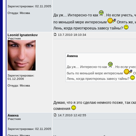
Зарегистрирован: 02.11.2005
Откуда: Москва
Да уж.... Интересно-то как
. Но если учесть,
по меньшей мере интересным
Опять же, и
Лень, когда приоткроешь завесу тайны?
Leonid Ignatenkov
13.7.2010 18:10:34
Участник
Амина
Да уж.... Интересно-то как
. Но если уче
быть по меньшей мере интересным
Оп
Зарегистрирован:
Лень, когда приоткроешь завесу тайны?
01.12.2006
Откуда: Москва
Думаю, что я это сделаю немного позже, так ск
сомнения
Амина
14.7.2010 12:42:55
Участник
Зарегистрирован: 02.11.2005
Откуда: Москва