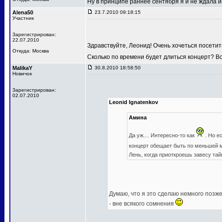
Ну в принципе раннее сентября я и не ждала
Alena50
23.7.2010 09:18:15
Участник
Зарегистрирован:
22.07.2010
Здравствуйте, Леонид! Очень хочеться посетит
Откуда: Москва
Сколько по времени будет длиться концерт? В
MalikaY
30.8.2010 18:58:50
Новичок
Зарегистрирован:
02.07.2010
Leonid Ignatenkov
Амина
Да уж.... Интересно-то как
. Но е
концерт обещает быть по меньшей
Лень, когда приоткроешь завесу та
Думаю, что я это сделаю немного позже,
- вне всякого сомнения