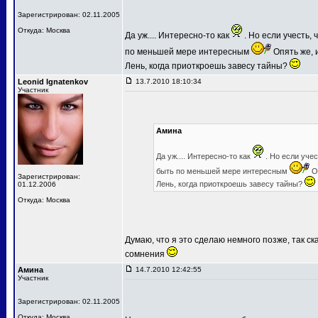
Зарегистрирован: 02.11.2005
Откуда: Москва
Да уж.... Интересно-то как
. Но если учесть,
по меньшей мере интересным
Опять же, и
Лень, когда приоткроешь завесу тайны?
Leonid Ignatenkov
13.7.2010 18:10:34
Участник
Амина
Да уж.... Интересно-то как
. Но если уче
быть по меньшей мере интересным
Оп
Зарегистрирован:
Лень, когда приоткроешь завесу тайны?
01.12.2006
Откуда: Москва
Думаю, что я это сделаю немного позже, так ск
сомнения
Амина
14.7.2010 12:42:55
Участник
Зарегистрирован: 02.11.2005
Откуда: Москва