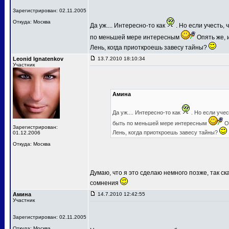
Зарегистрирован: 02.11.2005
Откуда: Москва
Да уж.... Интересно-то как
. Но если учесть,
по меньшей мере интересным
Опять же, и
Лень, когда приоткроешь завесу тайны?
Leonid Ignatenkov
13.7.2010 18:10:34
Участник
Амина
Да уж.... Интересно-то как
. Но если уче
быть по меньшей мере интересным
Оп
Зарегистрирован:
Лень, когда приоткроешь завесу тайны?
01.12.2006
Откуда: Москва
Думаю, что я это сделаю немного позже, так ск
сомнения
Амина
14.7.2010 12:42:55
Участник
Зарегистрирован: 02.11.2005
Откуда: Москва