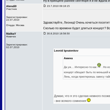
Ну в принципе раннее сентября я и не ждала
Alena50
23.7.2010 09:18:15
Участник
Зарегистрирован:
22.07.2010
Здравствуйте, Леонид! Очень хочеться посетит
Откуда: Москва
Сколько по времени будет длиться концерт? В
MalikaY
30.8.2010 18:58:50
Новичок
Зарегистрирован:
02.07.2010
Leonid Ignatenkov
Амина
Да уж.... Интересно-то как
. Но е
концерт обещает быть по меньшей
Лень, когда приоткроешь завесу та
Думаю, что я это сделаю немного позже,
- вне всякого сомнения