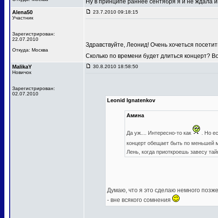
Ну в принципе раннее сентября я и не ждала
Alena50
23.7.2010 09:18:15
Участник
Зарегистрирован:
22.07.2010
Здравствуйте, Леонид! Очень хочеться посетит
Откуда: Москва
Сколько по времени будет длиться концерт? В
MalikaY
30.8.2010 18:58:50
Новичок
Зарегистрирован:
02.07.2010
Leonid Ignatenkov
Амина
Да уж.... Интересно-то как
. Но е
концерт обещает быть по меньшей
Лень, когда приоткроешь завесу та
Думаю, что я это сделаю немного позже,
- вне всякого сомнения