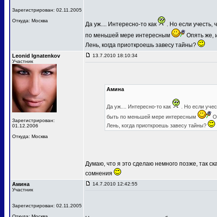
Зарегистрирован: 02.11.2005
Откуда: Москва
Да уж.... Интересно-то как
. Но если учесть,
по меньшей мере интересным
Опять же, и
Лень, когда приоткроешь завесу тайны?
Leonid Ignatenkov
13.7.2010 18:10:34
Участник
Амина
Да уж.... Интересно-то как
. Но если уче
быть по меньшей мере интересным
Оп
Зарегистрирован:
Лень, когда приоткроешь завесу тайны?
01.12.2006
Откуда: Москва
Думаю, что я это сделаю немного позже, так ск
сомнения
Амина
14.7.2010 12:42:55
Участник
Зарегистрирован: 02.11.2005
Откуда: Москва