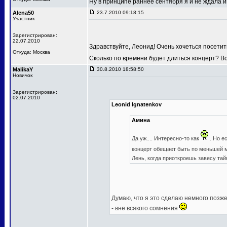
Ну в принципе раннее сентября я и не ждала
Alena50
23.7.2010 09:18:15
Участник
Зарегистрирован:
22.07.2010
Здравствуйте, Леонид! Очень хочеться посетит
Откуда: Москва
Сколько по времени будет длиться концерт? В
MalikaY
30.8.2010 18:58:50
Новичок
Зарегистрирован:
02.07.2010
Leonid Ignatenkov
Амина
Да уж.... Интересно-то как
. Но е
концерт обещает быть по меньшей
Лень, когда приоткроешь завесу та
Думаю, что я это сделаю немного позже,
- вне всякого сомнения