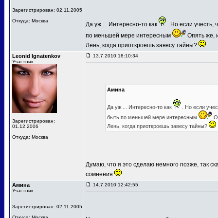
Зарегистрирован: 02.11.2005
Откуда: Москва
Да уж.... Интересно-то как
. Но если учесть,
по меньшей мере интересным
Опять же, и
Лень, когда приоткроешь завесу тайны?
Leonid Ignatenkov
13.7.2010 18:10:34
Участник
Амина
Да уж.... Интересно-то как
. Но если уче
быть по меньшей мере интересным
Оп
Зарегистрирован:
Лень, когда приоткроешь завесу тайны?
01.12.2006
Откуда: Москва
Думаю, что я это сделаю немного позже, так ск
сомнения
Амина
14.7.2010 12:42:55
Участник
Зарегистрирован: 02.11.2005
Откуда: Москва