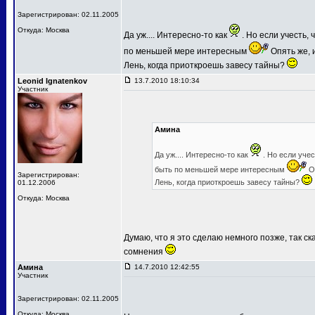
Зарегистрирован: 02.11.2005
Откуда: Москва
Да уж.... Интересно-то как
. Но если учесть,
по меньшей мере интересным
Опять же, и
Лень, когда приоткроешь завесу тайны?
Leonid Ignatenkov
13.7.2010 18:10:34
Участник
Амина
Да уж.... Интересно-то как
. Но если уче
быть по меньшей мере интересным
Оп
Зарегистрирован:
Лень, когда приоткроешь завесу тайны?
01.12.2006
Откуда: Москва
Думаю, что я это сделаю немного позже, так ск
сомнения
Амина
14.7.2010 12:42:55
Участник
Зарегистрирован: 02.11.2005
Откуда: Москва