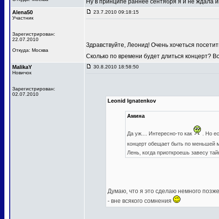
Ну в принципе раннее сентября я и не ждала
Alena50
23.7.2010 09:18:15
Участник
Зарегистрирован:
22.07.2010
Здравствуйте, Леонид! Очень хочеться посетит
Откуда: Москва
Сколько по времени будет длиться концерт? В
MalikaY
30.8.2010 18:58:50
Новичок
Зарегистрирован:
02.07.2010
Leonid Ignatenkov
Амина
Да уж.... Интересно-то как
. Но е
концерт обещает быть по меньшей
Лень, когда приоткроешь завесу та
Думаю, что я это сделаю немного позже,
- вне всякого сомнения