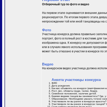
Отборочный тур по фото и видео
На первом этапе оцениваются внешние данные
рецензируется. По итогам первого этапа деву
непрохождении той или иной танцовщицы на сл
Фото
Участница конкурса должна правильно заполни
портрет, фото в полный рост в костюме для та
изображена одна. К конкурсу не допускаются 
или в случаях явного использования программн
может быть отказано в участии в конкурсе по 
Видео
На конкурсном видео участница должна исполн
Анкета участницы конкурса
ФИО
Дата рождения.
Как вас объявлять на конкурсе (имя+фамилия и
Рост, вес, обхваты груди, талии, бедер.
Семейное положение, наличие детей.
Какими видами танцев вы занимаетесь? Где, у 
Образование. Необходимо указать точное назв
Участвовали ли вы ранее в конкурсах красоты?
Участвовали ли вы ранее в конкурсах танцев? 
Стаж работы моделью (если есть).