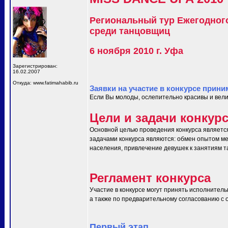
Региональный тур Ежегодног
среди танцовщиц
6 ноября 2010 г. Уфа
Зарегистрирован:
16.02.2007
Откуда: www.fatimahabib.ru
Заявки на участие в конкурсе прини
Если Вы молоды, ослепительно красивы и вели
Цели и задачи конкур
Основной целью проведения конкурса являетс
задачами конкурса являются: обмен опытом ме
населения, привлечение девушек к занятиям т
Регламент конкурса
Участие в конкурсе могут принять исполнитель
а также по предварительному согласованию с ор
Первый этап