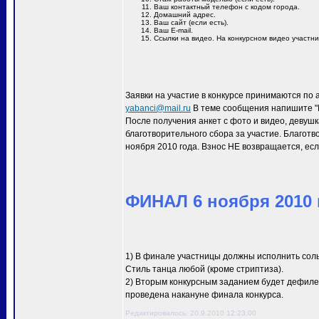
Ваш контактный телефон с кодом города.
Домашний адрес.
Ваш сайт (если есть).
Ваш E-mail.
Ссылки на видео. На конкурсном видео участн
Заявки на участие в конкурсе принимаются по 
yabanci@mail.ru
В теме сообщения напишите "M
После получения анкет с фото и видео, девуш
благотворительного сбора за участие. Благотв
ноября 2010 года. Взнос НЕ возвращается, есл
ФИНАЛ 6 ноября 2010 г
1) В финале участницы должны исполнить сол
Стиль танца любой (кроме стриптиза).
2) Вторым конкурсным заданием будет дефиле 
проведена накануне финала конкурса.
Редактировалось: 20.9.2010 12:23:00