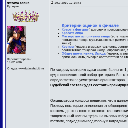
Фатима Хабиб
20.9.2010 12:14:44
Кутюрье
Критерии оценок в финале
Красота фигуры
(гармония и пропорционал
Красота лица
Мастерство исполнения танца
(эстетика и
постановка танца, музыкальность и ритмичн
танце)
Костюм
(красота и выразительность, соотв
соответствие танцевальному направлению, о
Общее впечатление. Имидж
(макияж, маник
оригинальность, выбор в соответствии со ст
Зарегистрирован:
16.02.2007
Откуда: www.fatimahabib.ru
По каждому критерию судьи ставят баллы от 1 
судья оценивает свой набор критериев. Вес ка
определяется по усмотрению организаторов.
Судейский состав будет состоять преимуще
Организаторы конкурса понимают, что в данно
Поэтому некоторые отклонения от общепринят
костюмы должны соответствовать классически
танцевальный костюм, туфли на высоких каблу
костюме, подходящем под корону и наградные