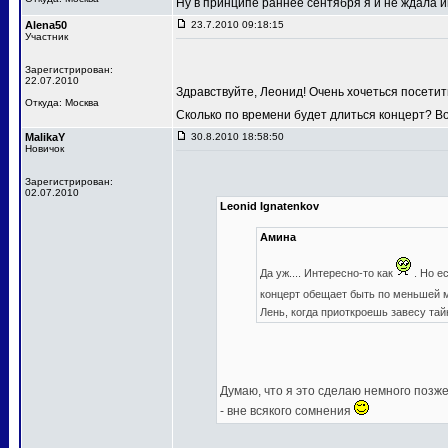
Ну в принципе раннее сентября я и не ждала
Alena50
23.7.2010 09:18:15
Участник
Зарегистрирован:
22.07.2010
Здравствуйте, Леонид! Очень хочеться посетит
Откуда: Москва
Сколько по времени будет длиться концерт? В
MalikaY
30.8.2010 18:58:50
Новичок
Зарегистрирован:
02.07.2010
Leonid Ignatenkov
Амина
Да уж.... Интересно-то как
. Но е
концерт обещает быть по меньшей
Лень, когда приоткроешь завесу та
Думаю, что я это сделаю немного позже,
- вне всякого сомнения