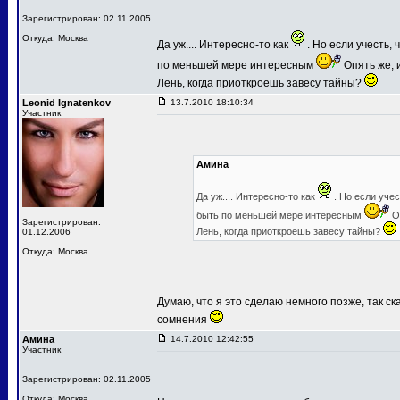
Зарегистрирован: 02.11.2005
Откуда: Москва
Да уж.... Интересно-то как
. Но если учесть,
по меньшей мере интересным
Опять же, и
Лень, когда приоткроешь завесу тайны?
Leonid Ignatenkov
13.7.2010 18:10:34
Участник
Амина
Да уж.... Интересно-то как
. Но если уче
быть по меньшей мере интересным
Оп
Зарегистрирован:
Лень, когда приоткроешь завесу тайны?
01.12.2006
Откуда: Москва
Думаю, что я это сделаю немного позже, так ск
сомнения
Амина
14.7.2010 12:42:55
Участник
Зарегистрирован: 02.11.2005
Откуда: Москва