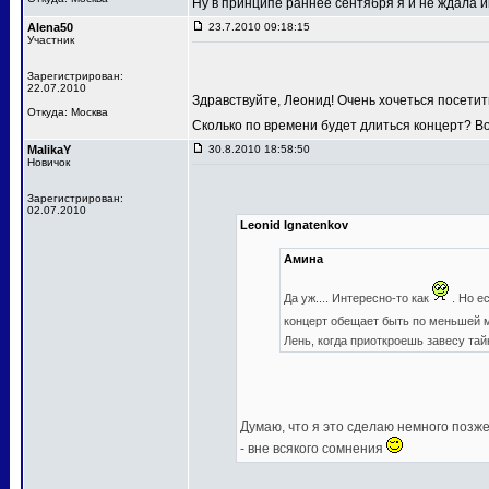
Ну в принципе раннее сентября я и не ждала
Alena50
23.7.2010 09:18:15
Участник
Зарегистрирован:
22.07.2010
Здравствуйте, Леонид! Очень хочеться посетит
Откуда: Москва
Сколько по времени будет длиться концерт? В
MalikaY
30.8.2010 18:58:50
Новичок
Зарегистрирован:
02.07.2010
Leonid Ignatenkov
Амина
Да уж.... Интересно-то как
. Но е
концерт обещает быть по меньшей
Лень, когда приоткроешь завесу та
Думаю, что я это сделаю немного позже,
- вне всякого сомнения