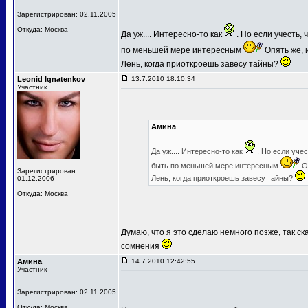
Зарегистрирован: 02.11.2005
Откуда: Москва
Да уж.... Интересно-то как
. Но если учесть,
по меньшей мере интересным
Опять же, и
Лень, когда приоткроешь завесу тайны?
Leonid Ignatenkov
13.7.2010 18:10:34
Участник
Амина
Да уж.... Интересно-то как
. Но если уче
быть по меньшей мере интересным
Оп
Зарегистрирован:
Лень, когда приоткроешь завесу тайны?
01.12.2006
Откуда: Москва
Думаю, что я это сделаю немного позже, так ск
сомнения
Амина
14.7.2010 12:42:55
Участник
Зарегистрирован: 02.11.2005
Откуда: Москва