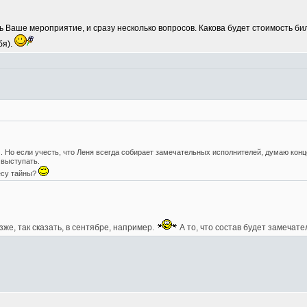
ь Ваше мероприятие, и сразу несколько вопросов. Какова будет стоимость б
бя).
. Но если учесть, что Леня всегда собирает замечательных исполнителей, думаю ко
 выступать.
есу тайны?
зже, так сказать, в сентябре, например.
А то, что состав будет замечате