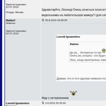
Зарегистрирован:
22.07.2010
Здравствуйте, Леонид! Очень хочеться посетит
Откуда: Москва
видеосьемка на любительскую камеру? (для се
MalikaY
30.8.2010 18:58:50
Новичок
Зарегистрирован:
02.07.2010
Leonid Ignatenkov
Амина
Да уж.... Интересно-то как
Опять же, интрига - кто будет
Лень, когда приоткроешь зав
Думаю, что я это сделаю немного по
Жду с нетерпением.
Leonid Ignatenkov
3.9.2010 20:35:40
Участник