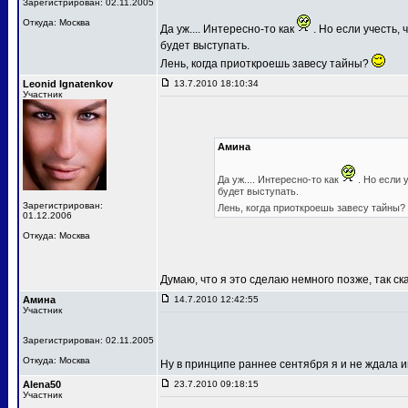
Зарегистрирован: 02.11.2005
Откуда: Москва
Да уж.... Интересно-то как
. Но если учесть
будет выступать.
Лень, когда приоткроешь завесу тайны?
Leonid Ignatenkov
13.7.2010 18:10:34
Участник
Амина
Да уж.... Интересно-то как
. Но если 
будет выступать.
Зарегистрирован:
Лень, когда приоткроешь завесу тайны?
01.12.2006
Откуда: Москва
Думаю, что я это сделаю немного позже, так ск
Амина
14.7.2010 12:42:55
Участник
Зарегистрирован: 02.11.2005
Откуда: Москва
Ну в принципе раннее сентября я и не ждала
Alena50
23.7.2010 09:18:15
Участник