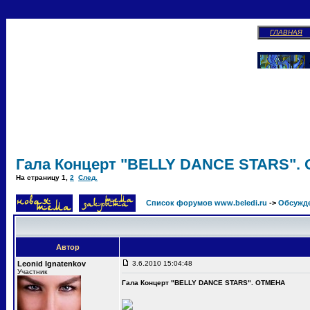
ГЛАВНАЯ
Гала Концерт "BELLY DANCE STARS".
На страницу
1
,
2
След.
Список форумов www.beledi.ru
->
Обсужд
Автор
Leonid Ignatenkov
3.6.2010 15:04:48
Участник
Гала Концерт "BELLY DANCE STARS". ОТМЕНА