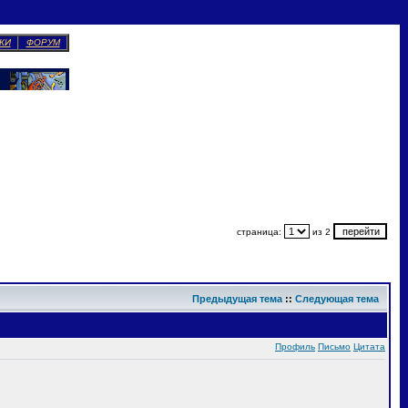
КИ
ФОРУМ
страница:
из 2
Предыдущая тема
::
Следующая тема
Профиль
Письмо
Цитата