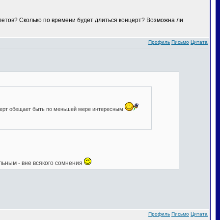
илетов? Сколько по времени будет длиться концерт? Возможна ли
Профиль
Письмо
Цитата
нцерт обещает быть по меньшей мере интересным
льным - вне всякого сомнения
Профиль
Письмо
Цитата