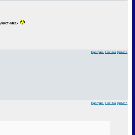
участниках.
Профиль
Письмо
Цитата
Профиль
Письмо
Цитата