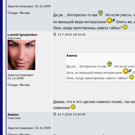
Зарегистрирован: 02.11.2005
Откуда: Москва
Да уж.... Интересно-то как
. Но если учесть,
по меньшей мере интересным
Опять же, и
Лень, когда приоткроешь завесу тайны?
Leonid Ignatenkov
13.7.2010 18:10:34
Участник
Амина
Да уж.... Интересно-то как
. Но если уче
быть по меньшей мере интересным
Оп
Зарегистрирован:
Лень, когда приоткроешь завесу тайны?
01.12.2006
Откуда: Москва
Думаю, что я это сделаю немного позже, так ск
сомнения
Амина
14.7.2010 12:42:55
Участник
Зарегистрирован: 02.11.2005
Откуда: Москва