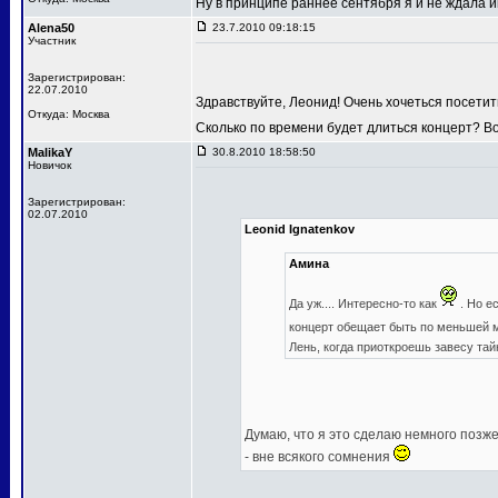
Ну в принципе раннее сентября я и не ждала
Alena50
23.7.2010 09:18:15
Участник
Зарегистрирован:
22.07.2010
Здравствуйте, Леонид! Очень хочеться посетит
Откуда: Москва
Сколько по времени будет длиться концерт? В
MalikaY
30.8.2010 18:58:50
Новичок
Зарегистрирован:
02.07.2010
Leonid Ignatenkov
Амина
Да уж.... Интересно-то как
. Но е
концерт обещает быть по меньшей
Лень, когда приоткроешь завесу та
Думаю, что я это сделаю немного позже,
- вне всякого сомнения