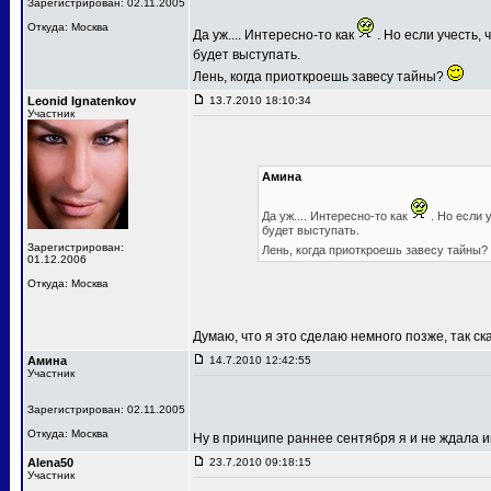
Зарегистрирован: 02.11.2005
Откуда: Москва
Да уж.... Интересно-то как
. Но если учесть
будет выступать.
Лень, когда приоткроешь завесу тайны?
Leonid Ignatenkov
13.7.2010 18:10:34
Участник
Амина
Да уж.... Интересно-то как
. Но если 
будет выступать.
Зарегистрирован:
Лень, когда приоткроешь завесу тайны?
01.12.2006
Откуда: Москва
Думаю, что я это сделаю немного позже, так ск
Амина
14.7.2010 12:42:55
Участник
Зарегистрирован: 02.11.2005
Откуда: Москва
Ну в принципе раннее сентября я и не ждала
Alena50
23.7.2010 09:18:15
Участник