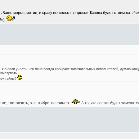
ь Ваше мероприятие, и сразу несколько вопросов. Какова будет стоимость б
бя).
. Но если учесть, что Леня всегда собирает замечательных исполнителей, думаю ко
 выступать.
есу тайны?
зже, так сказать, в сентябре, например.
А то, что состав будет замечате