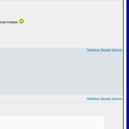
участниках.
Профиль
Письмо
Цитата
Профиль
Письмо
Цитата