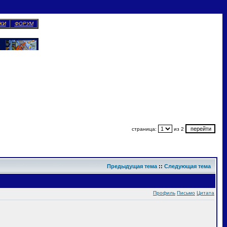
КИ
ФОРУМ
страница:
из 2
Предыдущая тема
::
Следующая тема
Профиль
Письмо
Цитата