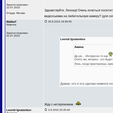
Зарегистрирован:
22.07.2010
Здравствуйте, Леонид! Очень хочеться посетит
Откуда: Москва
видеосьемка на любительскую камеру? (для се
MalikaY
30.8.2010 18:58:50
Новичок
Зарегистрирован:
02.07.2010
Leonid Ignatenkov
Амина
Да уж.... Интересно-то как
Опять же, интрига - кто будет
Лень, когда приоткроешь зав
Думаю, что я это сделаю немного по
Жду с нетерпением.
Leonid Ignatenkov
3.9.2010 20:35:40
Участник