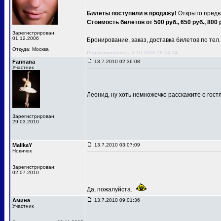
Билеты поступили в продажу!
Открыто предва
Стоимость билетов от 500 руб., 650 руб., 800 
Зарегистрирован:
01.12.2006
Бронирование, заказ, доставка билетов по тел.: 
Откуда: Москва
Редактировалось: 3.10.2010 18:14:14
Fannana
13.7.2010 02:36:08
Участник
Леонид, ну хоть немножечко расскажите о гост
Зарегистрирован:
29.03.2010
MalikaY
13.7.2010 03:07:09
Новичок
Зарегистрирован:
02.07.2010
Да, пожалуйста.
Амина
13.7.2010 09:01:36
Участник