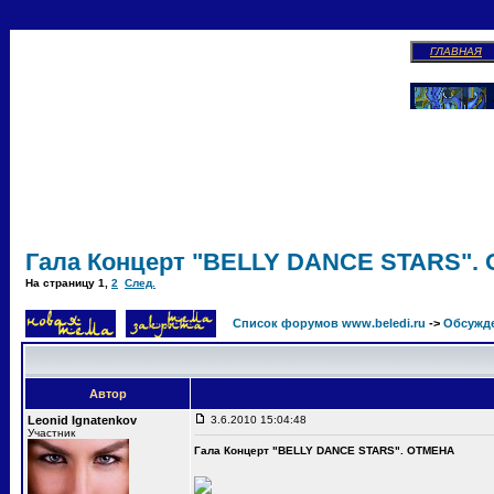
ГЛАВНАЯ
Гала Концерт "BELLY DANCE STARS".
На страницу
1
,
2
След.
Список форумов www.beledi.ru
->
Обсужд
Автор
Leonid Ignatenkov
3.6.2010 15:04:48
Участник
Гала Концерт "BELLY DANCE STARS". ОТМЕНА