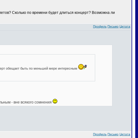
илетов? Сколько по времени будет длиться концерт? Возможна ли
Профиль
Письмо
Цитата
нцерт обещает быть по меньшей мере интересным
льным - вне всякого сомнения
Профиль
Письмо
Цитата