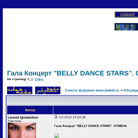
ГЛАВНАЯ
Гала Концерт "BELLY DANCE STARS".
На страницу
1
,
2
След.
Список форумов www.beledi.ru
->
Обсужд
Автор
Leonid Ignatenkov
3.6.2010 15:04:48
Участник
Гала Концерт "BELLY DANCE STARS". ОТМЕНА