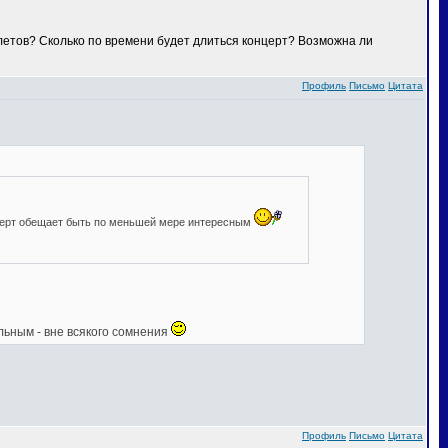
илетов? Сколько по времени будет длиться концерт? Возможна ли
Профиль
Письмо
Цитата
нцерт обещает быть по меньшей мере интересным
льным - вне всякого сомнения
Профиль
Письмо
Цитата