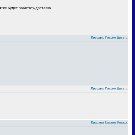
 же будет работать доставка.
Профиль
Письмо
Цитата
Профиль
Письмо
Цитата
Профиль
Письмо
Цитата