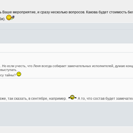
ь Ваше мероприятие, и сразу несколько вопросов. Какова будет стоимость б
бя).
. Но если учесть, что Леня всегда собирает замечательных исполнителей, думаю ко
 выступать.
есу тайны?
зже, так сказать, в сентябре, например.
А то, что состав будет замечате