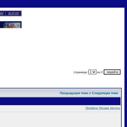
КИ
ФОРУМ
страница:
из 2
Предыдущая тема
::
Следующая тема
Профиль
Письмо
Цитата