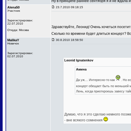
Ну в принципе раннее сентября я и не ждала
Alena50
23.7.2010 09:18:15
Участник
Зарегистрирован:
22.07.2010
Здравствуйте, Леонид! Очень хочеться посетит
Откуда: Москва
Сколько по времени будет длиться концерт? В
MalikaY
30.8.2010 18:58:50
Новичок
Зарегистрирован:
02.07.2010
Leonid Ignatenkov
Амина
Да уж.... Интересно-то как
. Но е
концерт обещает быть по меньшей
Лень, когда приоткроешь завесу та
Думаю, что я это сделаю немного позже,
- вне всякого сомнения