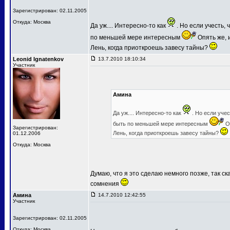
Зарегистрирован: 02.11.2005
Откуда: Москва
Да уж.... Интересно-то как
. Но если учесть,
по меньшей мере интересным
Опять же, и
Лень, когда приоткроешь завесу тайны?
Leonid Ignatenkov
13.7.2010 18:10:34
Участник
Амина
Да уж.... Интересно-то как
. Но если уче
быть по меньшей мере интересным
Оп
Зарегистрирован:
Лень, когда приоткроешь завесу тайны?
01.12.2006
Откуда: Москва
Думаю, что я это сделаю немного позже, так ск
сомнения
Амина
14.7.2010 12:42:55
Участник
Зарегистрирован: 02.11.2005
Откуда: Москва