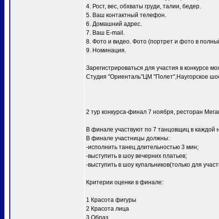
4. Рост, вес, обхваты груди, талии, бедер.
5. Ваш контактный телефон.
6. Домашний адрес.
7. Ваш E-mail.
8. Фото и видео. Фото (портрет и фото в полный
9. Номинация.
Зарегистрироваться для участия в конкурсе мо
Студия "Ориенталь"ЦМ "Полет",Наугорское шосс
2 тур конкурса-финал 7 ноября, ресторан Мег
В финале участвуют по 7 танцовщиц в каждой 
В финале участницы должны:
-исполнить танец длительностью 3 мин;
-выступить в шоу вечерних платьев;
-выступить в шоу купальников(только для уча
Критерии оценки в финале:
1 Красота фигуры
2 Красота лица
3 Образ