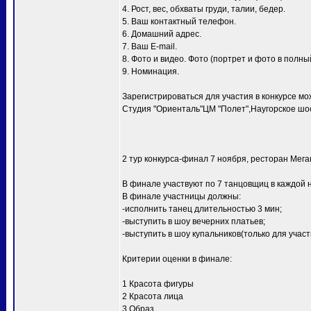
4. Рост, вес, обхваты груди, талии, бедер.
5. Ваш контактный телефон.
6. Домашний адрес.
7. Ваш E-mail.
8. Фото и видео. Фото (портрет и фото в полный
9. Номинация.
Зарегистрироваться для участия в конкурсе мо
Студия "Ориенталь"ЦМ "Полет",Наугорское шосс
2 тур конкурса-финал 7 ноября, ресторан Мег
В финале участвуют по 7 танцовщиц в каждой 
В финале участницы должны:
-исполнить танец длительностью 3 мин;
-выступить в шоу вечерних платьев;
-выступить в шоу купальников(только для уча
Критерии оценки в финале:
1 Красота фигуры
2 Красота лица
3 Образ