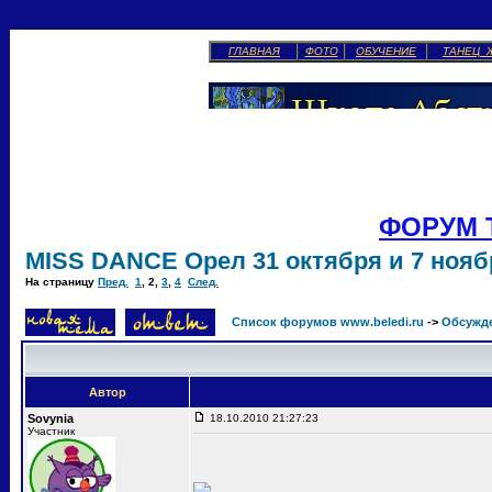
ГЛАВНАЯ
ФОТО
ОБУЧЕНИЕ
ТАНЕЦ 
ФОРУМ 
MISS DANCE Орел 31 октября и 7 ноябр
На страницу
Пред.
1
,
2
,
3
,
4
След.
Список форумов www.beledi.ru
->
Обсужд
Автор
Sovynia
18.10.2010 21:27:23
Участник