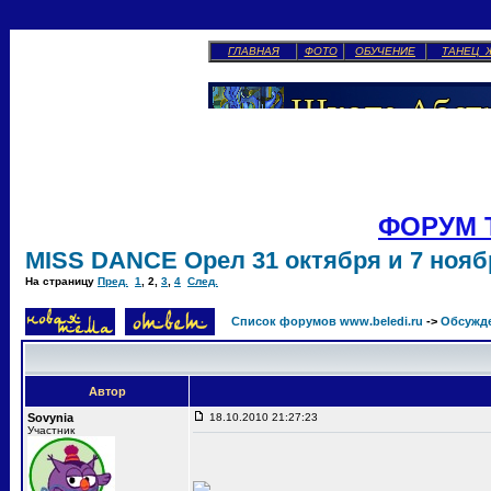
ГЛАВНАЯ
ФОТО
ОБУЧЕНИЕ
ТАНЕЦ 
ФОРУМ 
MISS DANCE Орел 31 октября и 7 ноябр
На страницу
Пред.
1
,
2
,
3
,
4
След.
Список форумов www.beledi.ru
->
Обсужд
Автор
Sovynia
18.10.2010 21:27:23
Участник