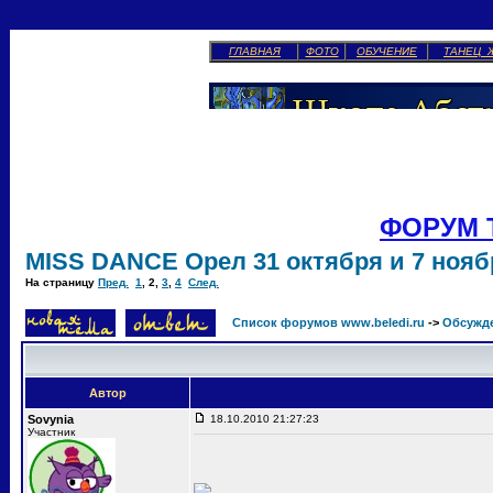
ГЛАВНАЯ
ФОТО
ОБУЧЕНИЕ
ТАНЕЦ 
ФОРУМ 
MISS DANCE Орел 31 октября и 7 ноябр
На страницу
Пред.
1
,
2
,
3
,
4
След.
Список форумов www.beledi.ru
->
Обсужд
Автор
Sovynia
18.10.2010 21:27:23
Участник