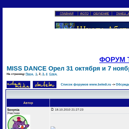
ГЛАВНАЯ
ФОТО
ОБУЧЕНИЕ
ТАНЕЦ 
ФОРУМ 
MISS DANCE Орел 31 октября и 7 ноябр
На страницу
Пред.
1
,
2
,
3
,
4
След.
Список форумов www.beledi.ru
->
Обсужд
Автор
Sovynia
18.10.2010 21:27:23
Участник