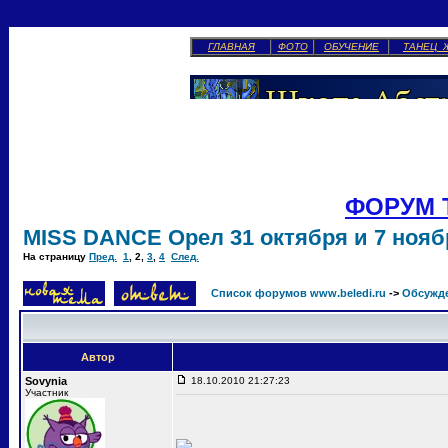
ГЛАВНАЯ
ФОТО
ОБУЧЕНИЕ
ТАНЕЦ 
ФОРУМ 
MISS DANCE Орел 31 октября и 7 ноябр
На страницу
Пред.
1
,
2
,
3
,
4
След.
Список форумов www.beledi.ru
->
Обсужд
Автор
Sovynia
18.10.2010 21:27:23
Участник