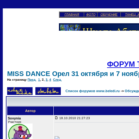
ГЛАВНАЯ
ФОТО
ОБУЧЕНИЕ
ТАНЕЦ 
ФОРУМ 
MISS DANCE Орел 31 октября и 7 ноябр
На страницу
Пред.
1
,
2
,
3
,
4
След.
Список форумов www.beledi.ru
->
Обсужд
Автор
Sovynia
18.10.2010 21:27:23
Участник