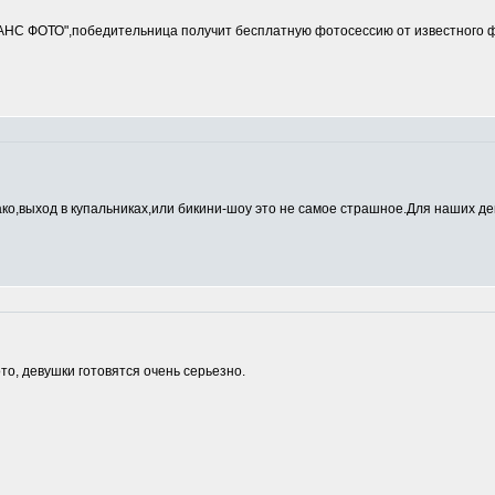
ДАНС ФОТО",победительница получит бесплатную фотосессию от известно
ако,выход в купальниках,или бикини-шоу это не самое страшное.Для наших де
о, девушки готовятся очень серьезно.