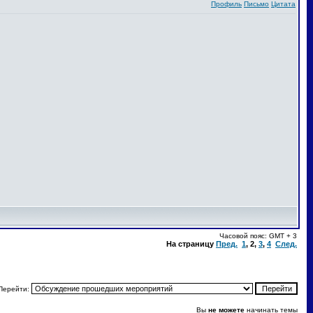
Профиль
Письмо
Цитата
Часовой пояс: GMT + 3
На страницу
Пред.
1
,
2
,
3
,
4
След.
Перейти:
Вы
не можете
начинать темы