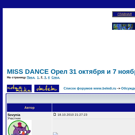
ГЛАВНАЯ
MISS DANCE Орел 31 октября и 7 ноябр
На страницу
Пред.
1
,
2
,
3
,
4
След.
Список форумов www.beledi.ru
->
Обсужд
Автор
Sovynia
18.10.2010 21:27:23
Участник