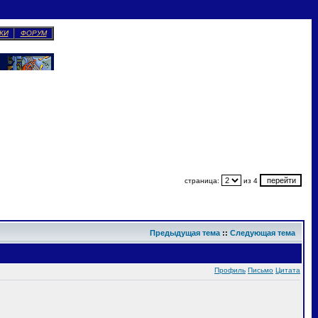
КИ
ФОРУМ
страница:
из 4
Предыдущая тема
::
Следующая тема
Профиль
Письмо
Цитата