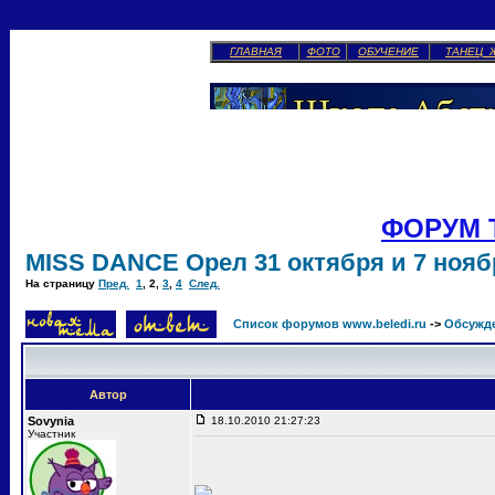
ГЛАВНАЯ
ФОТО
ОБУЧЕНИЕ
ТАНЕЦ 
ФОРУМ 
MISS DANCE Орел 31 октября и 7 ноябр
На страницу
Пред.
1
,
2
,
3
,
4
След.
Список форумов www.beledi.ru
->
Обсужд
Автор
Sovynia
18.10.2010 21:27:23
Участник