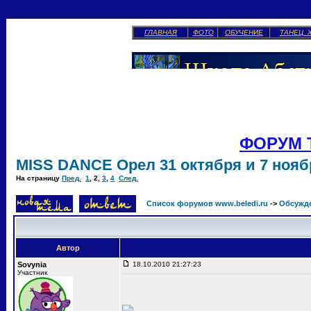
ГЛАВНАЯ
ФОТО
ОБУЧЕНИЕ
ТАНЕЦ 
ФОРУМ 
MISS DANCE Орел 31 октября и 7 ноябр
На страницу
Пред.
1
,
2
,
3
,
4
След.
Список форумов www.beledi.ru
->
Обсужд
Автор
Sovynia
18.10.2010 21:27:23
Участник