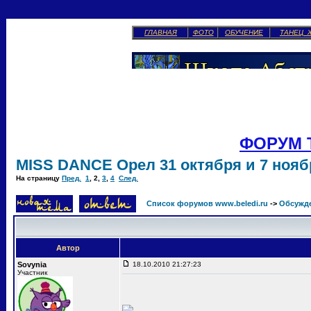
ГЛАВНАЯ
ФОТО
ОБУЧЕНИЕ
ТАНЕЦ 
ФОРУМ 
MISS DANCE Орел 31 октября и 7 ноябр
На страницу
Пред.
1
,
2
,
3
,
4
След.
Список форумов www.beledi.ru
->
Обсужд
Автор
Sovynia
18.10.2010 21:27:23
Участник