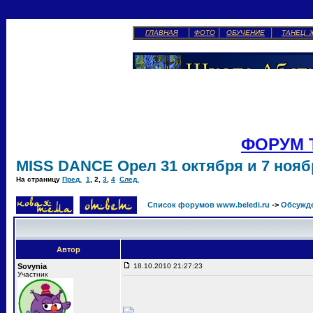
ГЛАВНАЯ
ФОТО
ОБУЧЕНИЕ
ТАНЕЦ 
ФОРУМ 
MISS DANCE Орел 31 октября и 7 ноябр
На страницу
Пред.
1
,
2
,
3
,
4
След.
Список форумов www.beledi.ru
->
Обсужд
Автор
Sovynia
18.10.2010 21:27:23
Участник