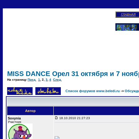
ГЛАВНАЯ
MISS DANCE Орел 31 октября и 7 ноябр
На страницу
Пред.
1
,
2
,
3
,
4
След.
Список форумов www.beledi.ru
->
Обсужд
Автор
Sovynia
18.10.2010 21:27:23
Участник