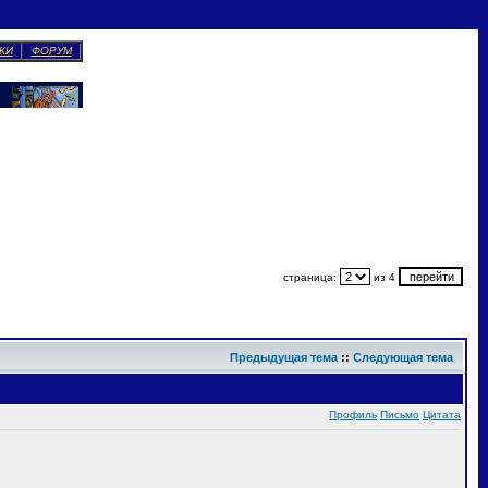
КИ
ФОРУМ
страница:
из 4
Предыдущая тема
::
Следующая тема
Профиль
Письмо
Цитата