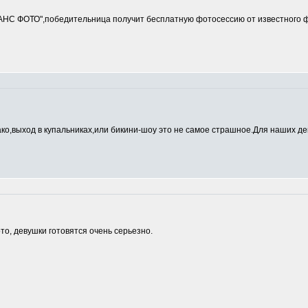
ДАНС ФОТО",победительница получит бесплатную фотосессию от известно
ако,выход в купальниках,или бикини-шоу это не самое страшное.Для наших де
о, девушки готовятся очень серьезно.