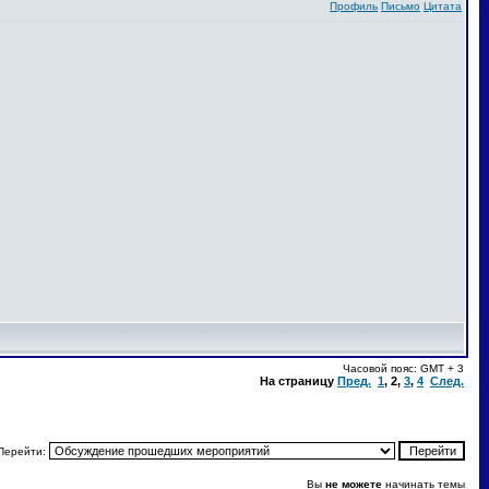
Профиль
Письмо
Цитата
Часовой пояс: GMT + 3
На страницу
Пред.
1
,
2
,
3
,
4
След.
Перейти:
Вы
не можете
начинать темы