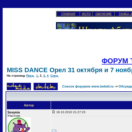
ГЛАВНАЯ
ФОТО
ОБУЧЕНИЕ
ТАНЕЦ 
ФОРУМ 
MISS DANCE Орел 31 октября и 7 ноябр
На страницу
Пред.
1
,
2
,
3
,
4
След.
Список форумов www.beledi.ru
->
Обсужд
Автор
Sovynia
18.10.2010 21:27:23
Участник