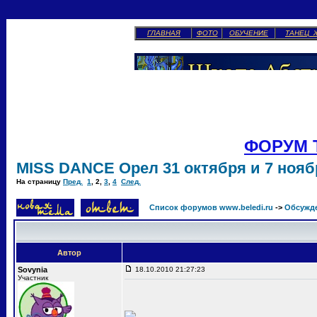
ГЛАВНАЯ
ФОТО
ОБУЧЕНИЕ
ТАНЕЦ 
ФОРУМ 
MISS DANCE Орел 31 октября и 7 ноябр
На страницу
Пред.
1
,
2
,
3
,
4
След.
Список форумов www.beledi.ru
->
Обсужд
Автор
Sovynia
18.10.2010 21:27:23
Участник