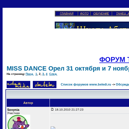
ГЛАВНАЯ
ФОТО
ОБУЧЕНИЕ
ТАНЕЦ 
ФОРУМ 
MISS DANCE Орел 31 октября и 7 ноябр
На страницу
Пред.
1
,
2
,
3
,
4
След.
Список форумов www.beledi.ru
->
Обсужд
Автор
Sovynia
18.10.2010 21:27:23
Участник