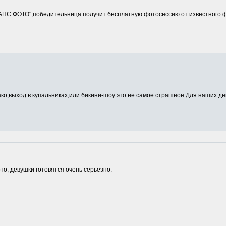
ДАНС ФОТО",победительница получит бесплатную фотосессию от известно
ако,выход в купальниках,или бикини-шоу это не самое страшное.Для наших де
о, девушки готовятся очень серьезно.