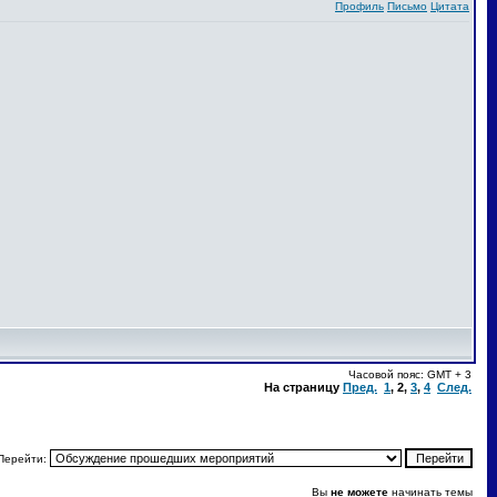
Профиль
Письмо
Цитата
Часовой пояс: GMT + 3
На страницу
Пред.
1
,
2
,
3
,
4
След.
Перейти:
Вы
не можете
начинать темы