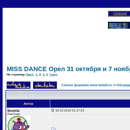
ГЛАВНАЯ
MISS DANCE Орел 31 октября и 7 ноябр
На страницу
Пред.
1
,
2
,
3
,
4
След.
Список форумов www.beledi.ru
->
Обсужд
Автор
Sovynia
18.10.2010 21:27:23
Участник