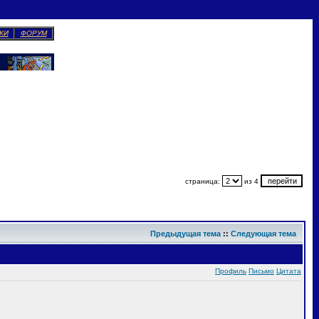
КИ
ФОРУМ
страница:
из 4
Предыдущая тема
::
Следующая тема
Профиль
Письмо
Цитата