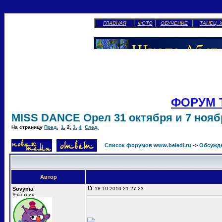
ГЛАВНАЯ
ФОТО
ОБУЧЕНИЕ
ТАНЕЦ 
ФОРУМ 
MISS DANCE Орел 31 октября и 7 ноябр
На страницу
Пред.
1
,
2
,
3
,
4
След.
Список форумов www.beledi.ru
->
Обсужд
Автор
Sovynia
18.10.2010 21:27:23
Участник