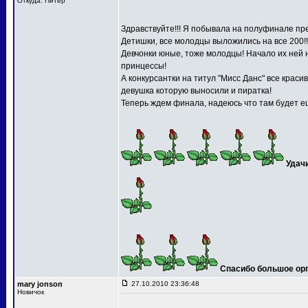
Откуда: Питер
Здравствуйте!!! Я побывала на полуфинале пре
Детишки, все молодцы выложились на все 200!!
Девчонки юные, тоже молодцы! Начало их ней 
принцессы!
А конкурсантки на титул "Мисс Данс" все краси
девушка которую выносили и пиратка!
Теперь ждем финала, надеюсь что там будет ещ
Удач
Спасибо большое орга
mary jonson
27.10.2010 23:36:48
Новичок