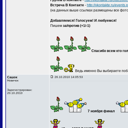
Группа В Контакте
-
http://vkontakte.ru/club188
Встреча В Контакте
-
http://vkontakte.ru/event
(на данных выше ссылках размещены все фото
Добавляемся! Голосуем! И любуемся!
Пишем
за/против (+1/-1)
Спасибо всем кто гол
Ведь именно Вы выбираете поб
Сашок
26.10.2010 14:05:53
Новичок
Зарегистрирован:
20.10.2010
7 ноября финал