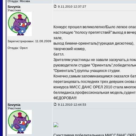
Откуда: Москва
Sovynia
9.11.2010 12:37:27
Участник
Конкурс прошел великолепно!Было легкое опас
настоящую "полосу препятствий":выход в веч
зале,
Зарегистрирован: 11.08.2009
выход бикини-ориенталь(турецкая дискотека),
Откуда: Орел
творческий номер,
баттл.
Зрителям участницы не завали заскучать,а по
руководители студии "Ориенталь",победит
"Ориенталь"),группы учащихся студии.
Конечно,самым запоминающимся оказался баттл
перетанцевать последних трех девушек снова 
конкурса МИСС ДАНС ОРЕЛ 2010 стала многокр
беллиданса,профессиональная модель,судентк
ФЕДОРОВА!!!
Sovynia
9.11.2010 12:44:53
Участник
Счастливая победительница МИССДАНС ОРЕЛ