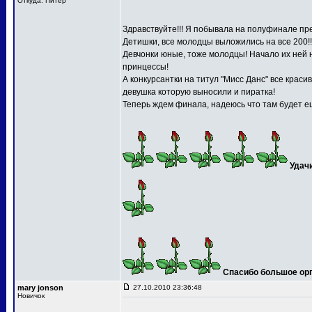
Откуда: Питер
Здравствуйте!!! Я побывала на полуфинале пре
Детишки, все молодцы выложились на все 200!!
Девчонки юные, тоже молодцы! Начало их ней 
принцессы!
А конкурсантки на титул "Мисс Данс" все краси
девушка которую выносили и пиратка!
Теперь ждем финала, надеюсь что там будет ещ
Удач
Спасибо большое орга
mary jonson
27.10.2010 23:36:48
Новичок