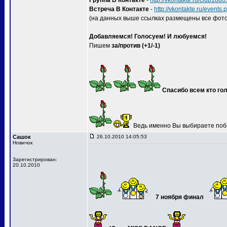
Группа В Контакте
-
http://vkontakte.ru/club188
Встреча В Контакте
-
http://vkontakte.ru/event
(на данных выше ссылках размещены все фото
Добавляемся! Голосуем! И любуемся!
Пишем
за/против (+1/-1)
Спасибо всем кто гол
Ведь именно Вы выбираете поб
Сашок
26.10.2010 14:05:53
Новичок
Зарегистрирован:
20.10.2010
7 ноября финал