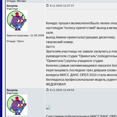
Откуда: Москва
Sovynia
9.11.2010 12:37:27
Участник
Конкурс прошел великолепно!Было легкое опас
настоящую "полосу препятствий":выход в веч
зале,
Зарегистрирован: 11.08.2009
выход бикини-ориенталь(турецкая дискотека),
Откуда: Орел
творческий номер,
баттл.
Зрителям участницы не завали заскучать,а по
руководители студии "Ориенталь",победит
"Ориенталь"),группы учащихся студии.
Конечно,самым запоминающимся оказался баттл
перетанцевать последних трех девушек снова 
конкурса МИСС ДАНС ОРЕЛ 2010 стала многокр
беллиданса,профессиональная модель,судентк
ФЕДОРОВА!!!
Sovynia
9.11.2010 12:44:53
Участник
Счастливая победительница МИССДАНС ОРЕЛ