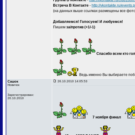
Группа В Контакте
-
http://vkontakte.ru/club188
Встреча В Контакте
-
http://vkontakte.ru/event
(на данных выше ссылках размещены все фото
Добавляемся! Голосуем! И любуемся!
Пишем
за/против (+1/-1)
Спасибо всем кто гол
Ведь именно Вы выбираете поб
Сашок
26.10.2010 14:05:53
Новичок
Зарегистрирован:
20.10.2010
7 ноября финал