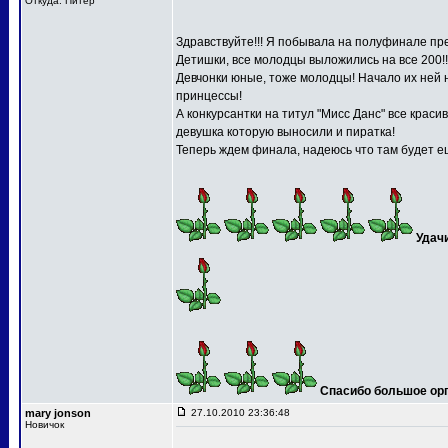
Откуда: Питер
Здравствуйте!!! Я побывала на полуфинале пре
Детишки, все молодцы выложились на все 200!!
Девчонки юные, тоже молодцы! Начало их ней 
принцессы!
А конкурсантки на титул "Мисс Данс" все краси
девушка которую выносили и пиратка!
Теперь ждем финала, надеюсь что там будет ещ
Удач
Спасибо большое орга
mary jonson
27.10.2010 23:36:48
Новичок