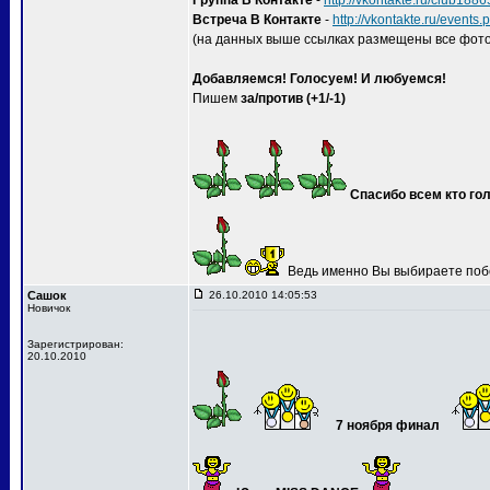
Группа В Контакте
-
http://vkontakte.ru/club188
Встреча В Контакте
-
http://vkontakte.ru/event
(на данных выше ссылках размещены все фото
Добавляемся! Голосуем! И любуемся!
Пишем
за/против (+1/-1)
Спасибо всем кто гол
Ведь именно Вы выбираете поб
Сашок
26.10.2010 14:05:53
Новичок
Зарегистрирован:
20.10.2010
7 ноября финал