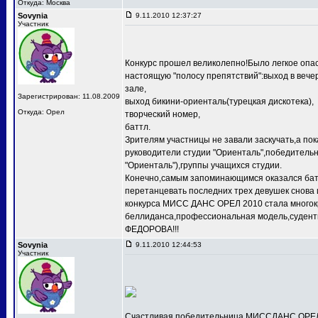
Откуда: Москва
Sovynia
9.11.2010 12:37:27
Участник
Конкурс прошел великолепно!Было легкое опас
настоящую "полосу препятствий":выход в веч
зале,
Зарегистрирован: 11.08.2009
выход бикини-ориенталь(турецкая дискотека),
Откуда: Орел
творческий номер,
баттл.
Зрителям участницы не завали заскучать,а по
руководители студии "Ориенталь",победит
"Ориенталь"),группы учащихся студии.
Конечно,самым запоминающимся оказался баттл
перетанцевать последних трех девушек снова 
конкурса МИСС ДАНС ОРЕЛ 2010 стала многокр
беллиданса,профессиональная модель,судентк
ФЕДОРОВА!!!
Sovynia
9.11.2010 12:44:53
Участник
Счастливая победительница МИССДАНС ОРЕЛ