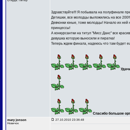
Откуда: Питер
Здравствуйте!!! Я побывала на полуфинале пре
Детишки, все молодцы выложились на все 200!!
Девчонки юные, тоже молодцы! Начало их ней 
принцессы!
А конкурсантки на титул "Мисс Данс" все краси
девушка которую выносили и пиратка!
Теперь ждем финала, надеюсь что там будет ещ
Удач
Спасибо большое орга
mary jonson
27.10.2010 23:36:48
Новичок